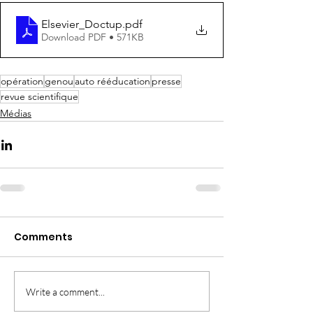
Elsevier_Doctup
.pdf
Download PDF • 571KB
opération
genou
auto rééducation
presse
revue scientifique
Médias
Comments
Write a comment...