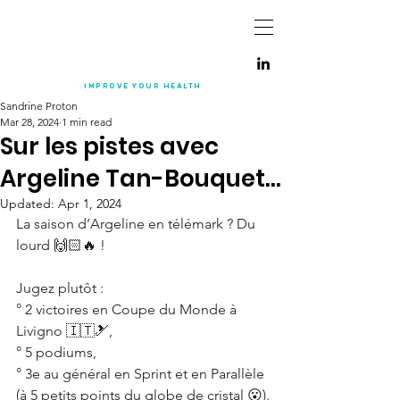
IMPROVE YOUR
HEALTH
Sandrine Proton
Mar 28, 2024
1 min read
Sur les pistes avec
Argeline Tan-Bouquet…
Updated:
Apr 1, 2024
La saison d’Argeline en télémark ? Du 
lourd 🙌🏻🔥 !
Jugez plutôt : 
° 2 victoires en Coupe du Monde à 
Livigno 🇮🇹🎿,  
° 5 podiums, 
° 3e au général en Sprint et en Parallèle 
(à 5 petits points du globe de cristal 😮).