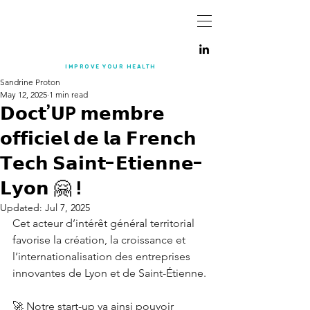
IMPROVE YOUR
HEALTH
Sandrine Proton
May 12, 2025
1 min read
𝗗𝗼𝗰𝘁’𝗨P 𝗺𝗲𝗺𝗯𝗿𝗲
𝗼𝗳𝗳𝗶𝗰𝗶𝗲𝗹 𝗱𝗲 𝗹𝗮 𝗙𝗿𝗲𝗻𝗰𝗵
𝗧𝗲𝗰𝗵 𝗦𝗮𝗶𝗻𝘁-𝗘𝘁𝗶𝗲𝗻𝗻𝗲-
𝗟𝘆𝗼𝗻 🤗 !
Updated:
Jul 7, 2025
Cet acteur d’intérêt général territorial 
favorise la création, la croissance et 
l’internationalisation des entreprises 
innovantes de Lyon et de Saint-Étienne.
🚀 Notre start-up va ainsi pouvoir 