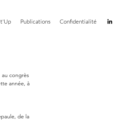
ct'Up
Publications
Confidentialité
e au congrès 
ette année, à 
paule, de la 