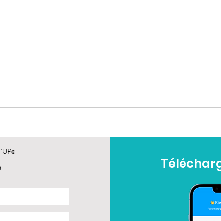
T’UP
®
Télécharg
e