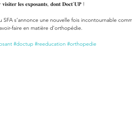
𝐞𝐫 𝐥𝐞𝐬 𝐞𝐱𝐩𝐨𝐬𝐚𝐧𝐭𝐬, 𝐝𝐨𝐧𝐭 𝐃𝐨𝐜𝐭’𝐔𝐏 !
du SFA s’annonce une nouvelle fois incontournable comm
avoir-faire en matière d’orthopédie. 
osant
#doctup
#reeducation
#orthopedie