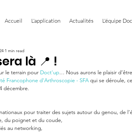
Accueil
L'application
Actualités
L'équipe Do
24
1 min read
sera là 📍 !
r le terrain pour 
Doct'up
… Nous aurons le plaisir d’êtr
té Francophone d'Arthroscopie - SFA
 qui se déroule, c
4 décembre. 
 
nationaux pour traiter des sujets autour du genou, de l’é
he, du poignet et du coude, 
és au networking, 