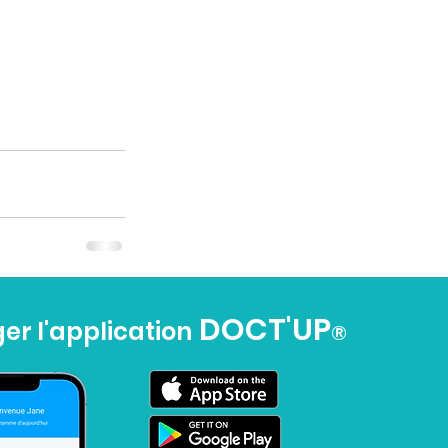
DOCT'UP
er l'application
®