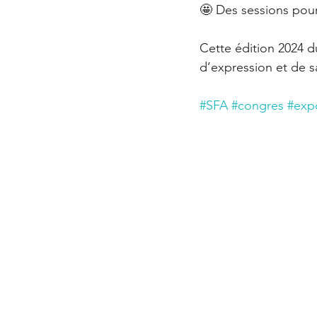
🤩 Des sessions pour 𝐯𝐢𝐬𝐢𝐭
Cette édition 2024 
d’expression et de s
#SFA
#congres
#exp