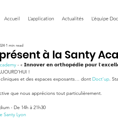
Accueil
L'application
Actualités
L'équipe Do
024
1 min read
 présent à la Santy A
Academy
 - « 𝗜𝗻𝗻𝗼𝘃𝗲𝗿 𝗲𝗻 𝗼𝗿𝘁𝗵𝗼𝗽𝗲́𝗱𝗶𝗲 𝗽𝗼𝘂𝗿 𝗹’𝗲𝘅𝗰𝗲𝗹
st AUJOURD’HUI ! 
s cliniques et des espaces exposants… dont 
Doct'up
. St
tive que nous apprécions tout particulièrement. 
dium - De 14h à 21h30 
e Santy Lyon