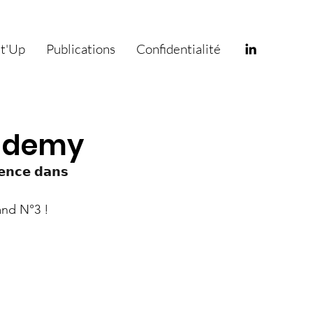
ct'Up
Publications
Confidentialité
cademy
𝗲𝗻𝗰𝗲 𝗱𝗮𝗻𝘀 
and N°3 ! 