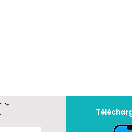
T’UP
®
Télécharg
e