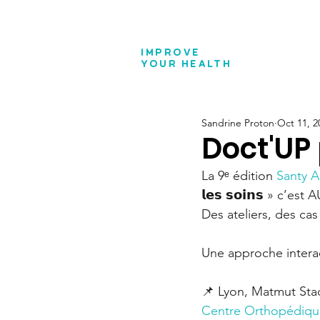
IMPROVE
YOUR
HEALTH
Sandrine Proton
Oct 11, 2
Doct'UP
La 9ᵉ édition 
Santy 
𝗹𝗲𝘀 𝘀𝗼𝗶𝗻𝘀 » c’e
Des ateliers, des ca
Une approche interac
📌 Lyon, Matmut Sta
Centre Orthopédiqu